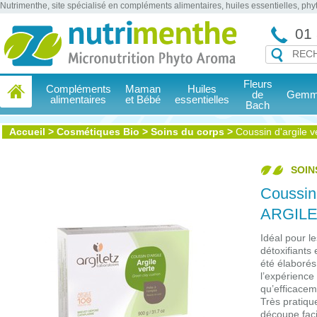
Nutrimenthe, site spécialisé en compléments alimentaires, huiles essentielles, ph
01 
Fleurs
Compléments
Maman
Huiles
de
Gemmo
alimentaires
et Bébé
essentielles
Bach
Accueil
>
Cosmétiques Bio
>
Soins du corps
>
Coussin d'argile 
SOIN
Coussin 
ARGIL
Idéal pour le
détoxifiants 
été élaborés
l’expérience
qu’efficacem
Très pratiqu
découpe faci