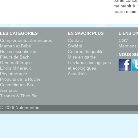
partie conce
maintenir à 
heure mini
LES CATÉGORIES
EN SAVOIR PLUS
LIENS D
Compléments alimentaires
Contact
CGV
Maman et Bébé
Société
Mentions 
Huiles essentielles
Critères de qualité
NOUS SU
Fleurs de Bach
Mise en garde
Gemmothérapie
Les labels biologiques
Elixirs Minéraux
et écologiques
Phytothérapie
Actualités
Produits de la Ruche
Cosmétiques Bio
Animaux
Tisanes & Thés Bio
© 2026 Nutrimenthe