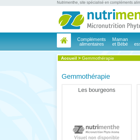
Nutrimenthe, site spécialisé en compléments alim
Compléments
Maman
alimentaires
et Bébé
es
Accueil
>
Gemmothérapie
Gemmothérapie
Les bourgeons