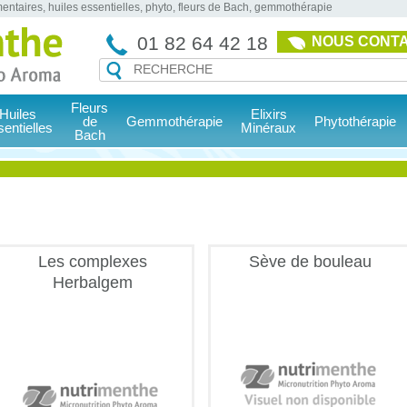
entaires, huiles essentielles, phyto, fleurs de Bach, gemmothérapie
01 82 64 42 18
NOUS CONT
Fleurs
Huiles
Elixirs
de
Gemmothérapie
Phytothérapie
sentielles
Minéraux
Bach
Les complexes
Sève de bouleau
Herbalgem