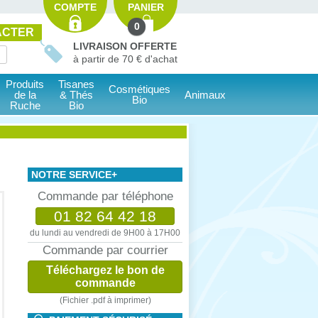
COMPTE
PANIER
0
ACTER
LIVRAISON OFFERTE
à partir de 70 € d'achat
Produits
Tisanes
Cosmétiques
de la
& Thés
Animaux
Bio
Ruche
Bio
NOTRE SERVICE+
Commande par téléphone
01 82 64 42 18
du lundi au vendredi de 9H00 à 17H00
Commande par courrier
Téléchargez le bon de
commande
(Fichier .pdf à imprimer)