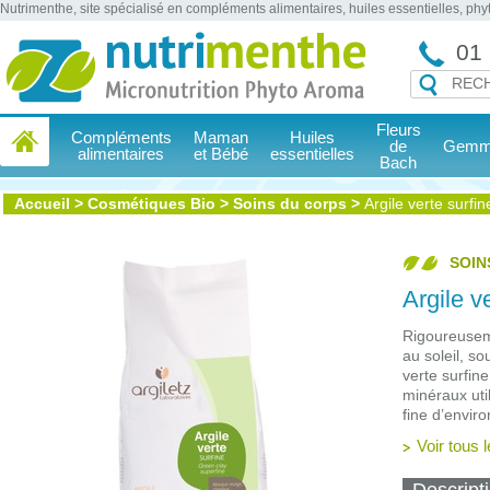
Nutrimenthe, site spécialisé en compléments alimentaires, huiles essentielles, ph
01 
Fleurs
Compléments
Maman
Huiles
de
Gemmo
alimentaires
et Bébé
essentielles
Bach
Accueil
>
Cosmétiques Bio
>
Soins du corps
>
Argile verte surf
SOIN
Argile v
Rigoureusem
au soleil, s
verte surfin
minéraux uti
fine d’envir
Voir tous l