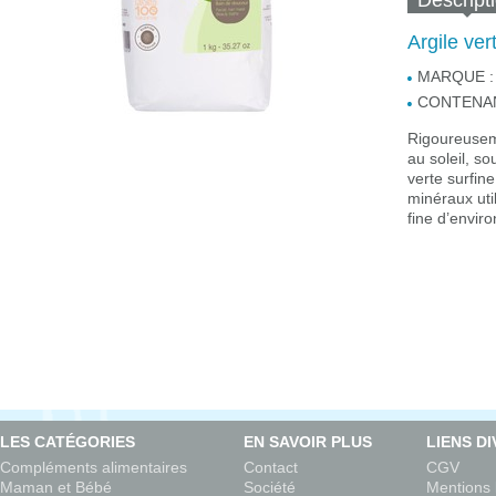
Descript
Argile ve
MARQUE :
CONTENAN
Rigoureusem
au soleil, s
verte surfin
minéraux uti
fine d’envir
LES CATÉGORIES
EN SAVOIR PLUS
LIENS D
Compléments alimentaires
Contact
CGV
Maman et Bébé
Société
Mentions 