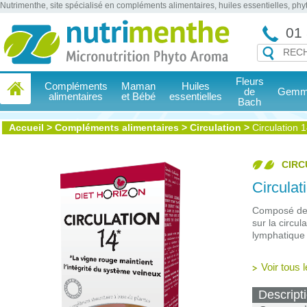
Nutrimenthe, site spécialisé en compléments alimentaires, huiles essentielles, ph
01 
Fleurs
Compléments
Maman
Huiles
de
Gemmo
alimentaires
et Bébé
essentielles
Bach
Accueil
>
Compléments alimentaires
>
Circulation
>
Circulation
CIRC
Circula
Composé d
sur la circul
lymphatique
Voir tous 
Descript