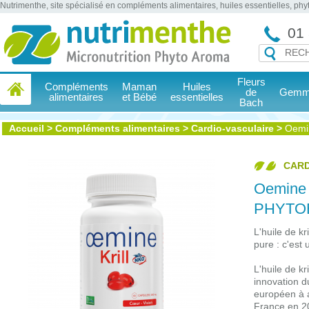
Nutrimenthe, site spécialisé en compléments alimentaires, huiles essentielles, ph
01 
Fleurs
Compléments
Maman
Huiles
de
Gemmo
alimentaires
et Bébé
essentielles
Bach
Accueil
>
Compléments alimentaires
>
Cardio-vasculaire
>
Oemi
CARD
Oemine 
PHYTO
L'huile de 
pure : c'est
L'huile de kr
innovation 
européen à 
France en 2