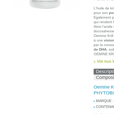
L'huile de k
pour son
po
Egalement pa
qui rendent 
Ainsi l’acid
docosahexaé
Oemine Krill
à une
visio
par la cons
de DHA
, so
OEMINE KRIL
Voir tous 
Descript
Composi
Oemine Kr
PHYTOBI
MARQUE :
CONTENAN