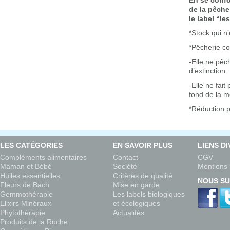
En se confo
de la pêch
le label “le
*Stock qui n’
*Pêcherie c
-Elle ne pê
d’extinction.
-Elle ne fait
fond de la m
*Réduction p
LES CATÉGORIES
EN SAVOIR PLUS
LIENS D
Compléments alimentaires
Contact
CGV
Maman et Bébé
Société
Mentions 
Huiles essentielles
Critères de qualité
NOUS SU
Fleurs de Bach
Mise en garde
Gemmothérapie
Les labels biologiques
Elixirs Minéraux
et écologiques
Phytothérapie
Actualités
Produits de la Ruche