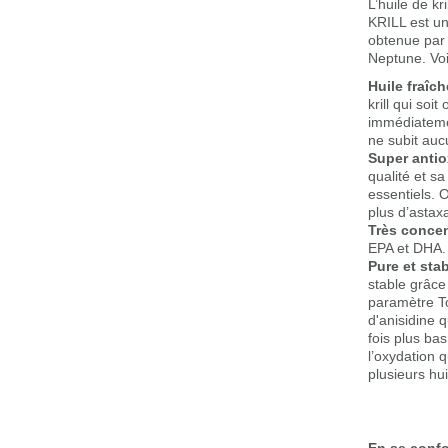
L’huile de k
KRILL est un
obtenue par 
Neptune. Voi
Huile fraîch
krill qui soit
immédiatemen
ne subit auc
Super anti
qualité et s
essentiels. 
plus d’astaxa
Très conce
EPA et DHA.
Pure et sta
stable grâce
paramètre To
d'anisidine 
fois plus bas
l’oxydation 
plusieurs hui