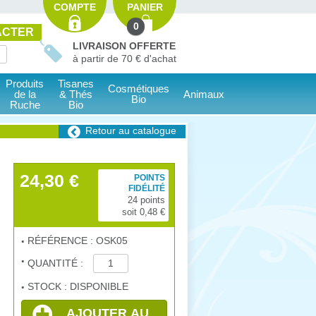
COMPTE
PANIER
0
ACTER
LIVRAISON OFFERTE
à partir de 70 € d'achat
Produits
Tisanes
Cosmétiques
de la
& Thés
Animaux
Bio
Ruche
Bio
Retour au catalogue
24,30 €
POINTS
FIDÉLITÉ
24 points
soit 0,48 €
RÉFÉRENCE : OSK05
QUANTITÉ :
STOCK : DISPONIBLE
AJOUTER AU