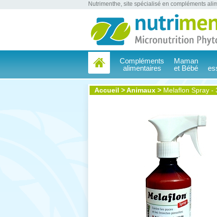
Nutrimenthe, site spécialisé en compléments alim
Compléments
Maman
alimentaires
et Bébé
es
Accueil
>
Animaux
>
Melaflon Spray -