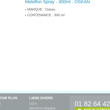
Melaflon Spray - 300ml - OSKAN
MARQUE :
Oskan
CONTENANCE :
300 ml
VOIR PLUS
LIENS DIVERS
01 82 64 42
t
CGV
é
Mentions légales