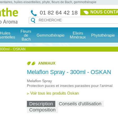
entaires, huiles essentielles, phyto, fleurs de Bach, gemmothérapie
01 82 64 42 18
NOUS CONT
Fleurs
Huiles
Elixirs
de
Gemmothérapie
Phytothérapie
sentielles
Minéraux
Bach
 300ml - OSKAN
ANIMAUX
Melaflon Spray - 300ml - OSKAN
Melaflon Spray
Protection
puces et insectes parasite
s pour l'animal
Voir tous les produits Oskan
Description
Conseils d'utilisation
Composition