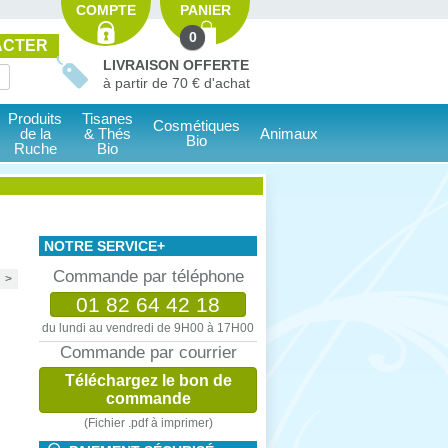
COMPTE
PANIER
0
ACTER
LIVRAISON OFFERTE
à partir de 70 € d'achat
Produits
Tisanes
Cosmétiques
de la
& Thés
Animaux
Bio
Ruche
Bio
NOTRE SERVICE+
Commande par téléphone
>
01 82 64 42 18
du lundi au vendredi de 9H00 à 17H00
Commande par courrier
Téléchargez le bon de
commande
(Fichier .pdf à imprimer)