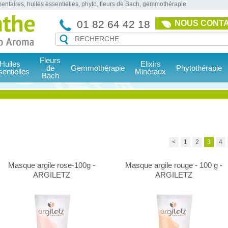
entaires, huiles essentielles, phyto, fleurs de Bach, gemmothérapie
01 82 64 42 18
NOUS CONT
Fleurs
Huiles
Elixirs
de
Gemmothérapie
Phytothérapie
sentielles
Minéraux
Bach
<
1
2
3
4
Masque argile rose-100g -
Masque argile rouge - 100 g -
ARGILETZ
ARGILETZ